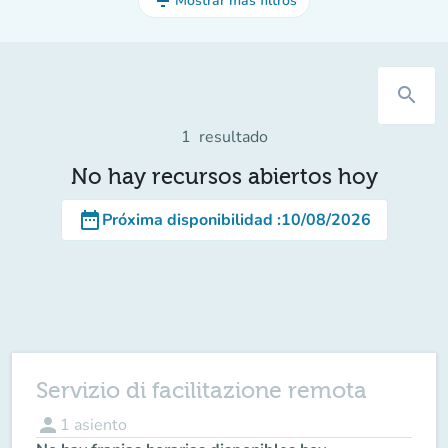
filter_list
Mostrar más filtros
search
1
resultado
No hay recursos abiertos hoy
date_range
Próxima disponibilidad
:
10/08/2026
Servizio di facilitazione remota
person
1
asiento