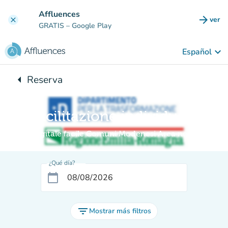
Ir al contenido principal
Affluences
arrow_forward
ver
clear
(nuev
GRATIS
– Google Play
keyboard_arrow_down
Español
arrow_left
Reserva
Vuelta:
Facilitazione individuale
Digitale facile Comuni Modenesi Area nord
¿Qué día?
calendar_today
filter_list
Mostrar más filtros