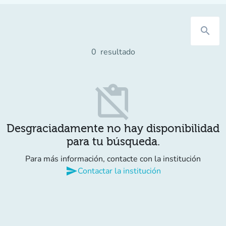
search
0
resultado
content_paste_off
Desgraciadamente no hay disponibilidad
para tu búsqueda.
Para más información, contacte con la institución
send
Contactar la institución