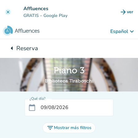
Ir al contenido principal
Affluences
arrow_forward
ver
clear
(nuev
GRATIS
– Google Play
keyboard_arrow_down
Español
arrow_left
Reserva
Vuelta:
Piano 3
Biblioteca Tiraboschi
¿Qué día?
calendar_today
filter_list
Mostrar más filtros