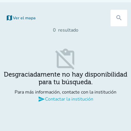
map
search
Ver el mapa
0
resultado
content_paste_off
Desgraciadamente no hay disponibilidad
para tu búsqueda.
Para más información, contacte con la institución
send
Contactar la institución