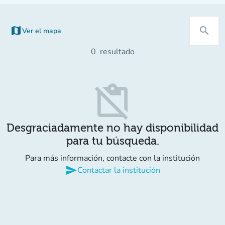
map
search
Ver el mapa
0
resultado
content_paste_off
Desgraciadamente no hay disponibilidad
para tu búsqueda.
Para más información, contacte con la institución
send
Contactar la institución