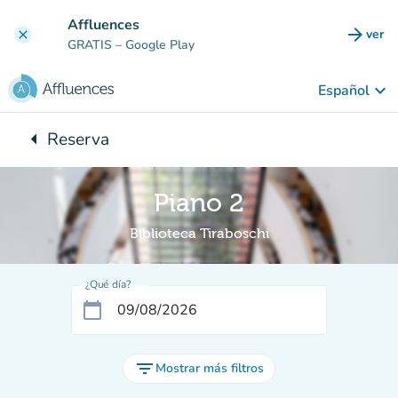
Ir al contenido principal
Affluences
arrow_forward
ver
clear
(nuev
GRATIS
– Google Play
keyboard_arrow_down
Español
arrow_left
Reserva
Vuelta:
Piano 2
Biblioteca Tiraboschi
¿Qué día?
calendar_today
filter_list
Mostrar más filtros