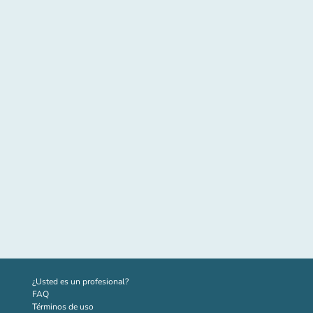
(nueva pestaña)
¿Usted es un profesional?
FAQ
Términos de uso