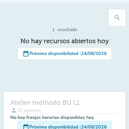
search
1
resultado
No hay recursos abiertos hoy
date_range
Próxima disponibilidad
:
24/08/2026
Atelier méthodo BU L1
person
20
puestos
No hay franjas horarias disponibles hoy
date_range
Próxima disponibilidad
:
24/08/2026