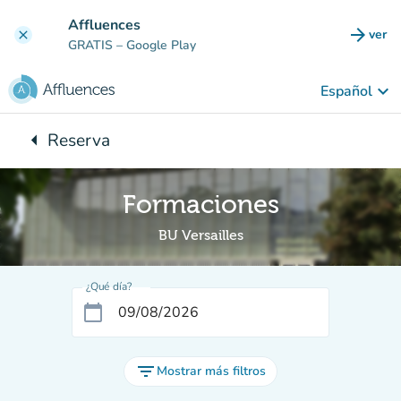
Ir al contenido principal
Affluences
arrow_forward
ver
clear
(nuev
GRATIS
– Google Play
keyboard_arrow_down
Español
arrow_left
Reserva
Vuelta:
Formaciones
BU Versailles
¿Qué día?
calendar_today
filter_list
Mostrar más filtros