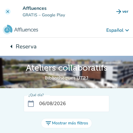
Ir al contenido principal
Affluences
arrow_forward
ver
clear
(nuev
GRATIS
– Google Play
keyboard_arrow_down
Español
arrow_left
Reserva
Vuelta:
Ateliers collaboratifs
Bibliothèques UT2J
¿Qué día?
calendar_today
filter_list
Mostrar más filtros