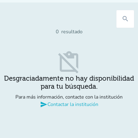
search
0
resultado
content_paste_off
Desgraciadamente no hay disponibilidad
para tu búsqueda.
Para más información, contacte con la institución
send
Contactar la institución