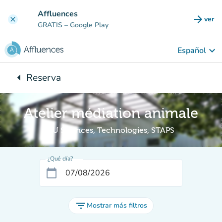
Ir al contenido principal
Affluences
arrow_forward
ver
clear
(nuev
GRATIS
– Google Play
keyboard_arrow_down
Español
arrow_left
Reserva
Vuelta:
Atelier médiation animale
BU Sciences, Technologies, STAPS
¿Qué día?
calendar_today
filter_list
Mostrar más filtros