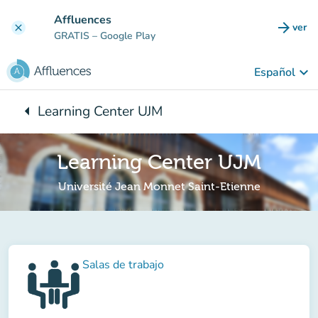
Ir al contenido principal
Affluences
arrow_forward
ver
clear
(nuev
GRATIS
– Google Play
keyboard_arrow_down
Español
arrow_left
Learning Center UJM
Vuelta:
Learning Center UJM
Université Jean Monnet Saint-Etienne
Salas de trabajo