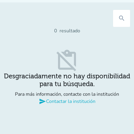
search
0
resultado
content_paste_off
Desgraciadamente no hay disponibilidad
para tu búsqueda.
Para más información, contacte con la institución
send
Contactar la institución