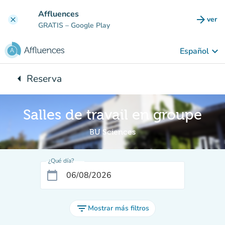
Ir al contenido principal
Affluences
arrow_forward
ver
clear
(nuev
GRATIS
– Google Play
keyboard_arrow_down
Español
arrow_left
Reserva
Vuelta:
Salles de travail en groupe
BU Sciences
¿Qué día?
calendar_today
filter_list
Mostrar más filtros