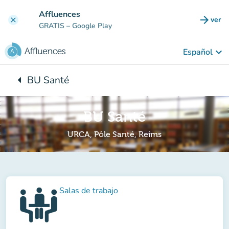
Ir al contenido principal
Affluences
arrow_forward
ver
clear
(nuev
GRATIS
– Google Play
keyboard_arrow_down
Español
arrow_left
BU Santé
Vuelta:
BU Santé
URCA, Pôle Santé, Reims
Salas de trabajo