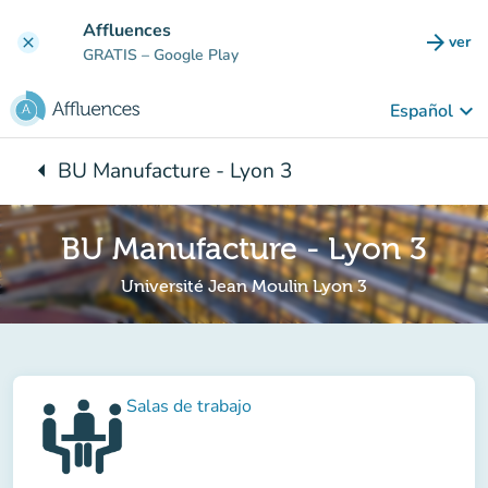
Ir al contenido principal
Affluences
arrow_forward
ver
clear
(nuev
GRATIS
– Google Play
keyboard_arrow_down
Español
arrow_left
BU Manufacture - Lyon 3
Vuelta:
BU Manufacture - Lyon 3
Université Jean Moulin Lyon 3
Salas de trabajo