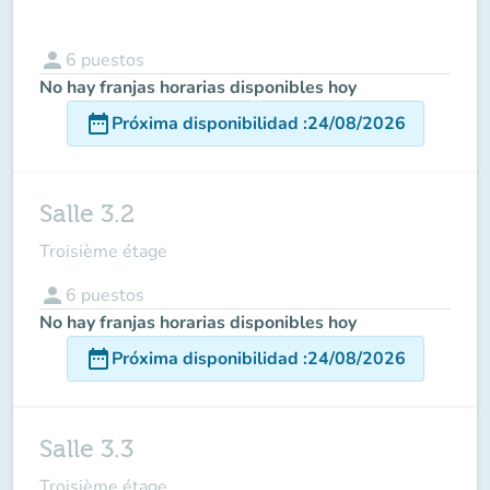
person
6
puestos
No hay franjas horarias disponibles hoy
date_range
Próxima disponibilidad
:
24/08/2026
Salle 3.2
Troisième étage
person
6
puestos
No hay franjas horarias disponibles hoy
date_range
Próxima disponibilidad
:
24/08/2026
Salle 3.3
Troisième étage