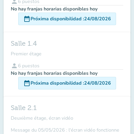
person
6
puestos
No hay franjas horarias disponibles hoy
date_range
Próxima disponibilidad
:
24/08/2026
Salle 1.4
Premier étage
person
6
puestos
No hay franjas horarias disponibles hoy
date_range
Próxima disponibilidad
:
24/08/2026
Salle 2.1
Deuxième étage, écran vidéo
Message du 05/05/2026 : l'écran vidéo fonctionne