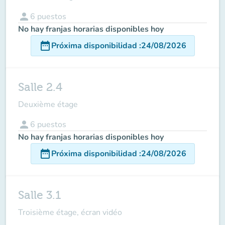
person
6
puestos
No hay franjas horarias disponibles hoy
date_range
Próxima disponibilidad
:
24/08/2026
Salle 2.4
Deuxième étage
person
6
puestos
No hay franjas horarias disponibles hoy
date_range
Próxima disponibilidad
:
24/08/2026
Salle 3.1
Troisième étage, écran vidéo