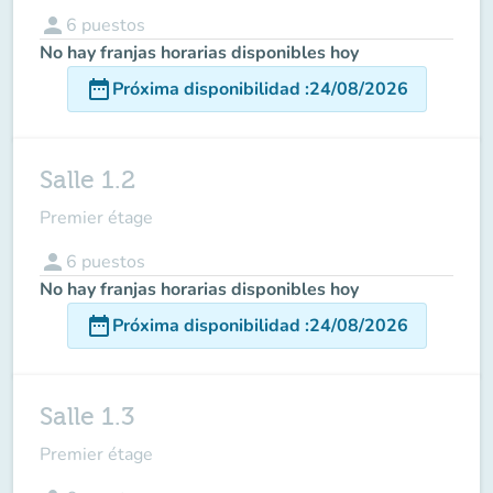
person
6
puestos
No hay franjas horarias disponibles hoy
date_range
Próxima disponibilidad
:
24/08/2026
Salle 1.2
Premier étage
person
6
puestos
No hay franjas horarias disponibles hoy
date_range
Próxima disponibilidad
:
24/08/2026
Salle 1.3
Premier étage