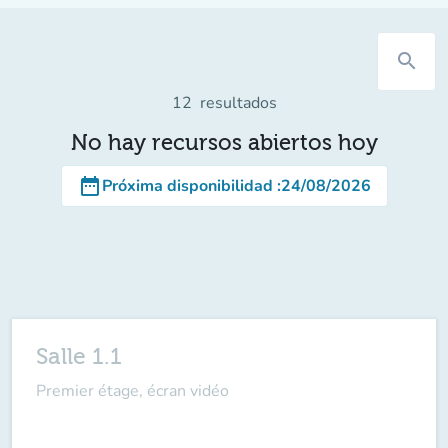
search
12
resultados
No hay recursos abiertos hoy
date_range
Próxima disponibilidad
:
24/08/2026
Salle 1.1
Premier étage, écran vidéo