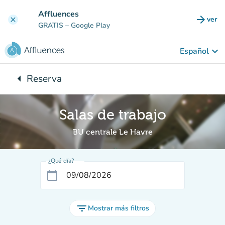
Ir al contenido principal
Affluences
arrow_forward
ver
clear
(nuev
GRATIS
– Google Play
keyboard_arrow_down
Español
arrow_left
Reserva
Vuelta:
Salas de trabajo
BU centrale Le Havre
¿Qué día?
calendar_today
filter_list
Mostrar más filtros