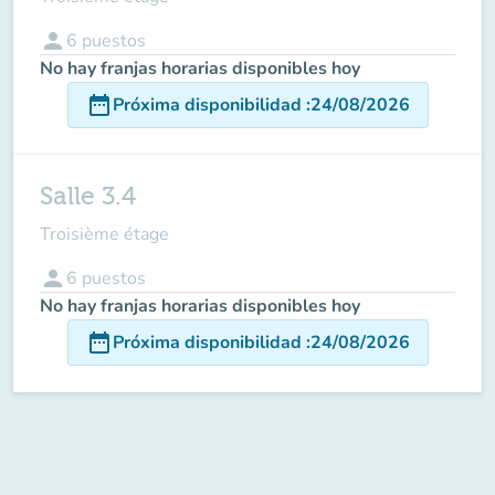
person
6
puestos
No hay franjas horarias disponibles hoy
date_range
Próxima disponibilidad
:
24/08/2026
Salle 3.4
Troisième étage
person
6
puestos
No hay franjas horarias disponibles hoy
date_range
Próxima disponibilidad
:
24/08/2026