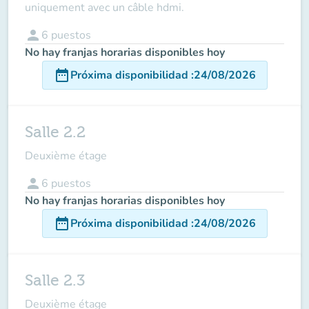
uniquement avec un câble hdmi.
person
6
puestos
No hay franjas horarias disponibles hoy
date_range
Próxima disponibilidad
:
24/08/2026
Salle 2.2
Deuxième étage
person
6
puestos
No hay franjas horarias disponibles hoy
date_range
Próxima disponibilidad
:
24/08/2026
Salle 2.3
Deuxième étage