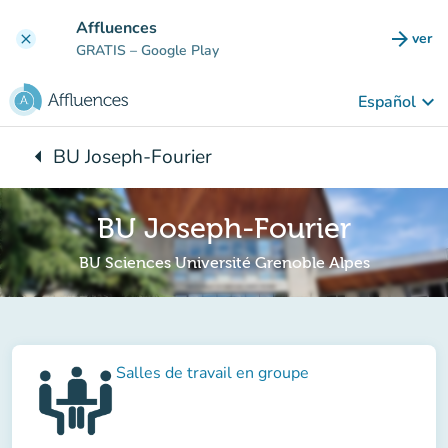
Ir al contenido principal
Affluences
arrow_forward
ver
clear
(nuev
GRATIS
– Google Play
keyboard_arrow_down
Español
arrow_left
BU Joseph-Fourier
Vuelta:
BU Joseph-Fourier
BU Sciences Université Grenoble Alpes
Salles de travail en groupe