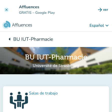
Ir al contenido principal
Affluences
arrow_forward
ver
clear
(nuev
GRATIS
– Google Play
keyboard_arrow_down
Español
arrow_left
BU IUT-Pharmacie
Vuelta:
BU IUT-Pharmacie
Université de Strasbourg
Salas de trabajo