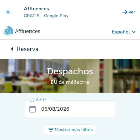
Ir al contenido principal
Affluences
arrow_forward
ver
clear
(nuev
GRATIS
– Google Play
keyboard_arrow_down
Español
arrow_left
Reserva
Vuelta:
Despachos
BU de médecine
¿Qué día?
calendar_today
filter_list
Mostrar más filtros