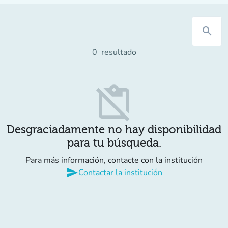
search
0
resultado
content_paste_off
Desgraciadamente no hay disponibilidad
para tu búsqueda.
Para más información, contacte con la institución
send
Contactar la institución