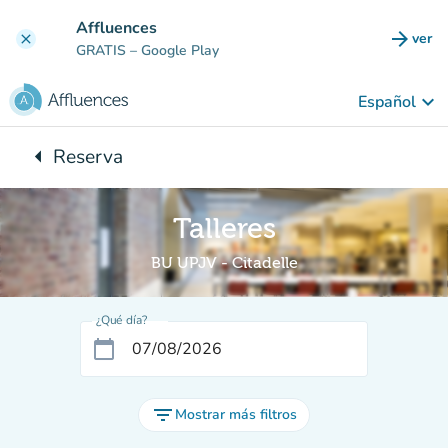
Ir al contenido principal
Affluences
arrow_forward
ver
clear
(nuev
GRATIS
– Google Play
keyboard_arrow_down
Español
arrow_left
Reserva
Vuelta:
Talleres
BU UPJV - Citadelle
¿Qué día?
calendar_today
filter_list
Mostrar más filtros