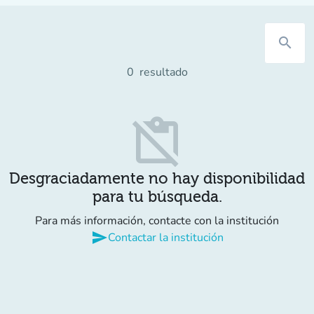
search
0
resultado
content_paste_off
Desgraciadamente no hay disponibilidad
para tu búsqueda.
Para más información, contacte con la institución
send
Contactar la institución