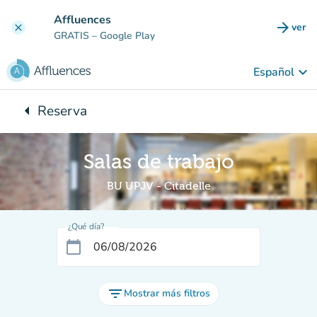
Ir al contenido principal
Affluences
arrow_forward
ver
clear
(nuev
GRATIS
– Google Play
keyboard_arrow_down
Español
arrow_left
Reserva
Vuelta:
Salas de trabajo
BU UPJV - Citadelle
¿Qué día?
calendar_today
filter_list
Mostrar más filtros