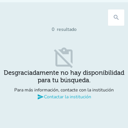
search
0
resultado
content_paste_off
Desgraciadamente no hay disponibilidad
para tu búsqueda.
Para más información, contacte con la institución
send
Contactar la institución