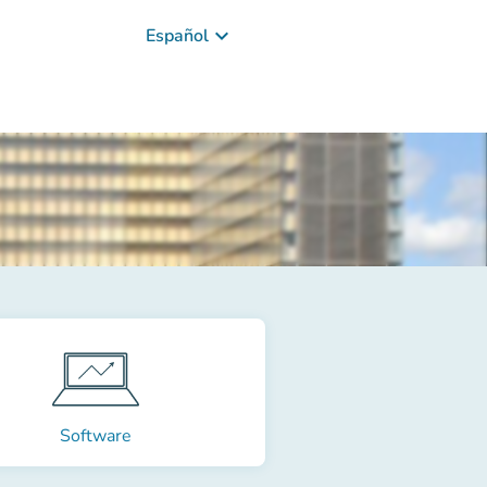
keyboard_arrow_down
Español
Software