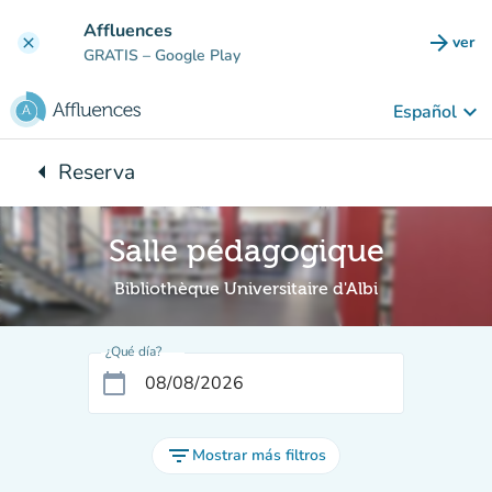
Ir al contenido principal
Affluences
arrow_forward
ver
clear
(nuev
GRATIS
– Google Play
keyboard_arrow_down
Español
arrow_left
Reserva
Vuelta:
Salle pédagogique
Bibliothèque Universitaire d'Albi
¿Qué día?
calendar_today
filter_list
Mostrar más filtros