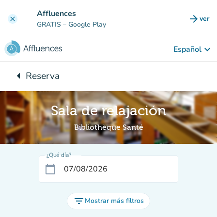
Ir al contenido principal
Affluences
arrow_forward
ver
clear
(nuev
GRATIS
– Google Play
keyboard_arrow_down
Español
arrow_left
Reserva
Vuelta:
Sala de relajación
Bibliothèque Santé
¿Qué día?
calendar_today
filter_list
Mostrar más filtros