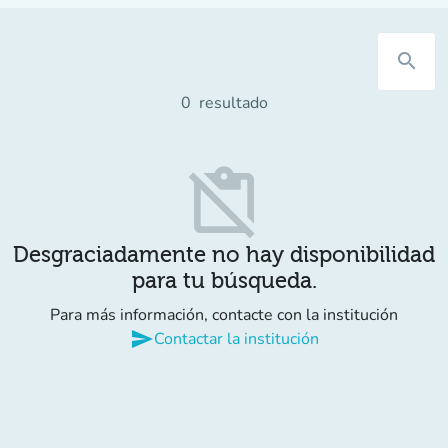
search
0
resultado
content_paste_off
Desgraciadamente no hay disponibilidad
para tu búsqueda.
Para más información, contacte con la institución
send
Contactar la institución