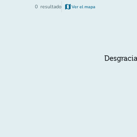
map
0
resultado
Ver el mapa
(nueva pestaña)
Desgracia