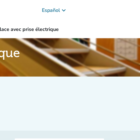
keyboard_arrow_down
Español
lace avec prise électrique
ique