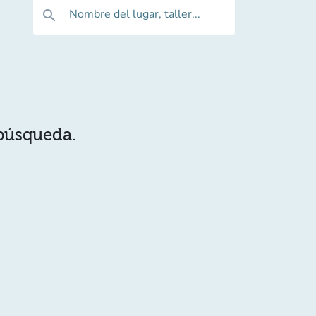
Nombre del lugar, taller...
search
 búsqueda.