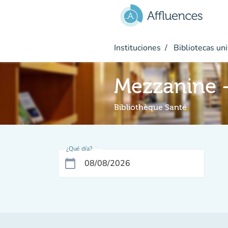
Ir al contenido principal
Instituciones
Bibliotecas uni
Mezzanine -
Bibliothèque Santé
¿Qué día?
calendar_today