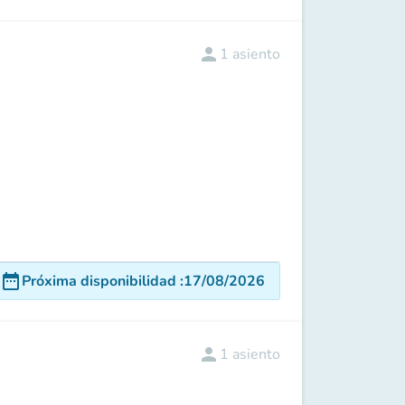
person
1
asiento
date_range
Próxima disponibilidad
:
17/08/2026
person
1
asiento