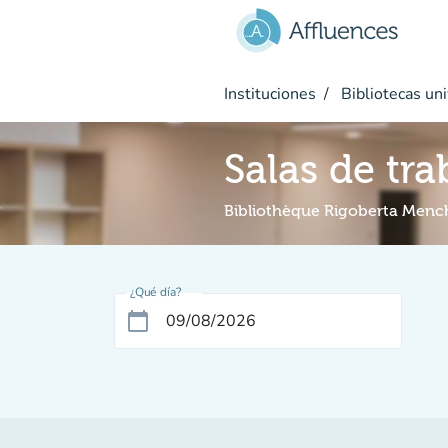
Ir al contenido principal
Instituciones
Bibliotecas uni
Salas de tra
Bibliothèque Rigoberta Menc
¿Qué día?
calendar_today