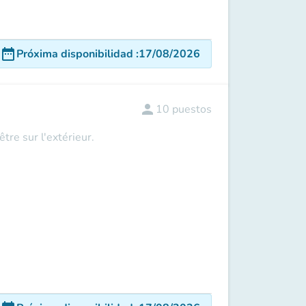
date_range
Próxima disponibilidad
:
17/08/2026
person
10
puestos
tre sur l'extérieur.