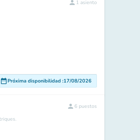
person
1
asiento
date_range
Próxima disponibilidad
:
17/08/2026
person
6
puestos
triques.