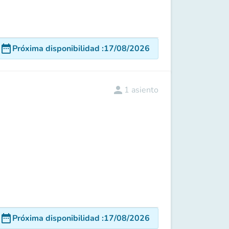
date_range
Próxima disponibilidad
:
17/08/2026
person
1
asiento
date_range
Próxima disponibilidad
:
17/08/2026