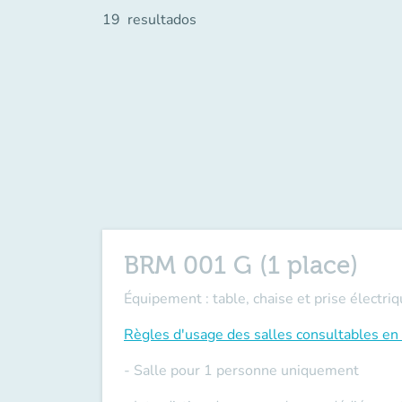
19
resultados
BRM 001 G (1 place)
Équipement : table, chaise et prise électriq
Règles d'usage des salles
consultables en 
- Salle pour 1 personne uniquement