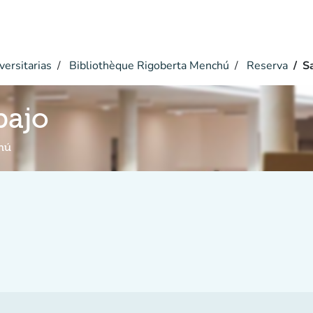
versitarias
Bibliothèque Rigoberta Menchú
Reserva
S
bajo
hú