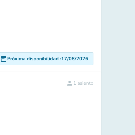
date_range
Próxima disponibilidad
:
17/08/2026
person
1
asiento