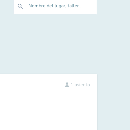
Nombre del lugar, taller...
search
person
1
asiento