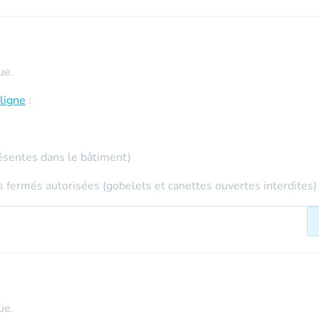
ue.
ligne
:
ésentes dans le bâtiment)
 fermés autorisées (gobelets et canettes ouvertes interdites)
ue.