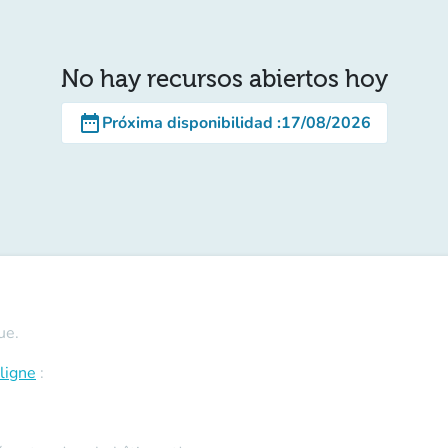
No hay recursos abiertos hoy
date_range
Próxima disponibilidad
:
17/08/2026
ue.
ligne
: