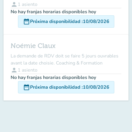
person
1
asiento
No hay franjas horarias disponibles hoy
date_range
Próxima disponibilidad
:
10/08/2026
Noémie Claux
La demande de RDV doit se faire 5 jours ouvrables
avant la date choisie. Coaching & Formation
person
1
asiento
No hay franjas horarias disponibles hoy
date_range
Próxima disponibilidad
:
10/08/2026