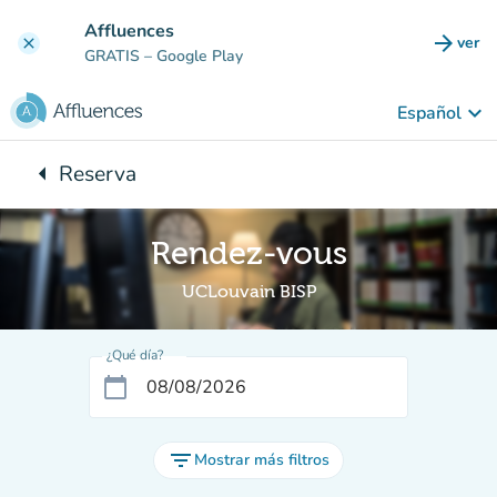
Ir al contenido principal
Affluences
arrow_forward
ver
clear
(nuev
GRATIS
– Google Play
keyboard_arrow_down
Español
arrow_left
Reserva
Vuelta:
Rendez-vous
UCLouvain BISP
¿Qué día?
calendar_today
filter_list
Mostrar más filtros