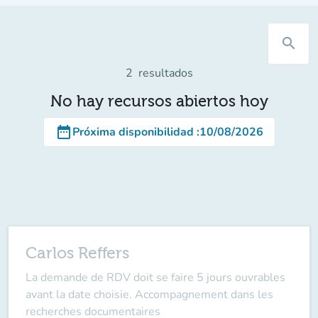
search
2
resultados
No hay recursos abiertos hoy
date_range
Próxima disponibilidad
:
10/08/2026
Carlos Reffers
La demande de RDV doit se faire 5 jours ouvrables
avant la date choisie. Accompagnement dans les
recherches documentaires