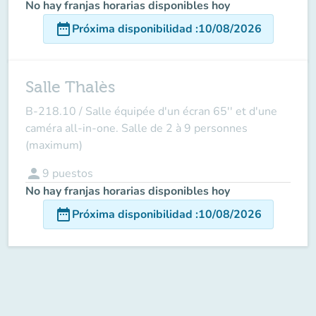
No hay franjas horarias disponibles hoy
date_range
Próxima disponibilidad
:
10/08/2026
Salle Thalès
B-218.10 /
Salle équipée d'un écran 65'' et d'une
caméra all-in-one. Salle de 2 à 9 personnes
(maximum)
person
9
puestos
No hay franjas horarias disponibles hoy
date_range
Próxima disponibilidad
:
10/08/2026