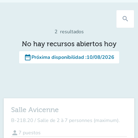
search
2
resultados
No hay recursos abiertos hoy
date_range
Próxima disponibilidad
:
10/08/2026
Salle Avicenne
B-218.20 / Salle de 2 à 7 personnes (maximum).
person
7
puestos