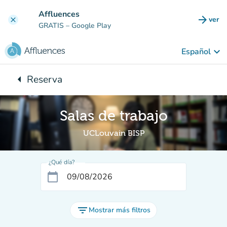
Ir al contenido principal
Affluences
arrow_forward
ver
clear
(nuev
GRATIS
– Google Play
keyboard_arrow_down
Español
arrow_left
Reserva
Vuelta:
Salas de trabajo
UCLouvain BISP
¿Qué día?
calendar_today
filter_list
Mostrar más filtros