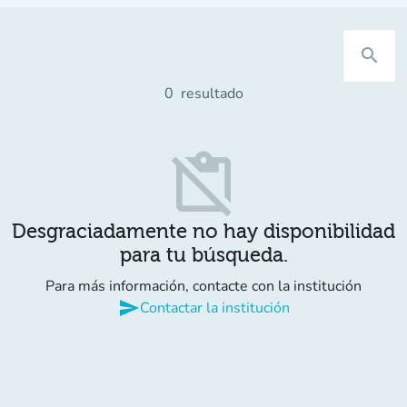
search
0
resultado
content_paste_off
Desgraciadamente no hay disponibilidad
para tu búsqueda.
Para más información, contacte con la institución
send
Contactar la institución