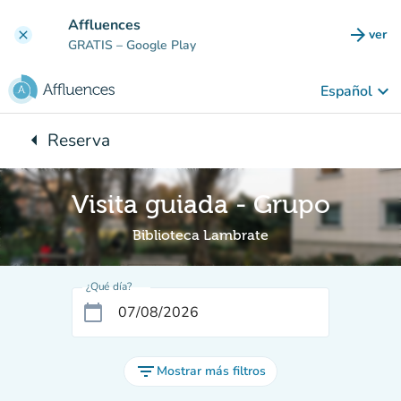
Ir al contenido principal
Affluences
arrow_forward
ver
clear
(nuev
GRATIS
– Google Play
keyboard_arrow_down
Español
arrow_left
Reserva
Vuelta:
Visita guiada - Grupo
Biblioteca Lambrate
¿Qué día?
calendar_today
filter_list
Mostrar más filtros