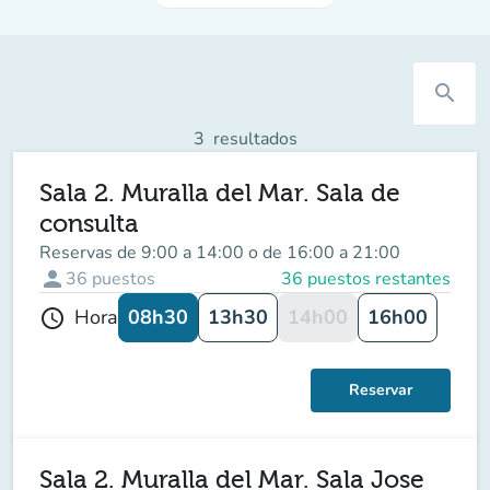
search
3
resultados
Sala 2. Muralla del Mar. Sala de
consulta
Reservas de 9:00 a 14:00 o de 16:00 a 21:00
person
36
puestos
36 puestos restantes
08h30
13h30
14h00
16h00
Hora
schedule
Reservar
Sala 2. Muralla del Mar. Sala Jose