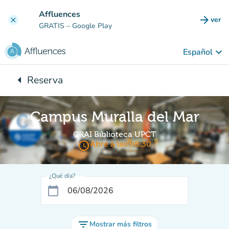
Ir al contenido principal
Affluences
arrow_forward
ver
clear
(nuev
GRATIS
– Google Play
keyboard_arrow_down
Español
arrow_left
Reserva
Vuelta:
Campus Muralla del Mar
CRAI Biblioteca UPCT
access_time
Abre a las 08:30
¿Qué día?
calendar_today
filter_list
Mostrar más filtros