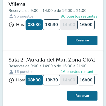
Villena.
Reservas de 9:00 a 14:00 o de 16:00 a 21:00
person
96
puestos
96 puestos restantes
08h30
13h30
14h00
16h00
Hora
schedule
Reservar
Sala 2. Muralla del Mar. Zona CRAI
Reservas de 9:00 a 14:00 o de 16:00 a 21:00
person
16
puestos
16 puestos restantes
08h30
13h30
14h00
16h00
Hora
schedule
Reservar