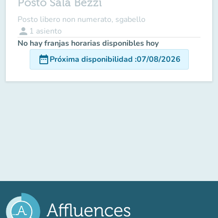
Posto Sala Bezzi
Posto libero non numerato, sgabello
person
1
asiento
No hay franjas horarias disponibles hoy
date_range
Próxima disponibilidad
:
07/08/2026