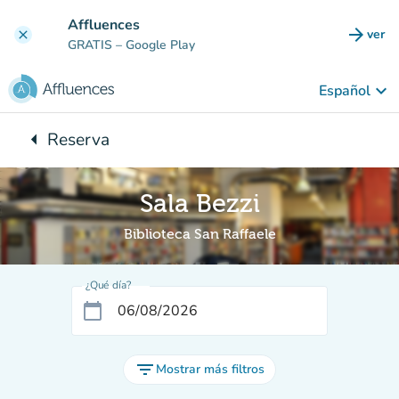
Ir al contenido principal
Affluences
arrow_forward
ver
clear
(nuev
GRATIS
– Google Play
keyboard_arrow_down
Español
arrow_left
Reserva
Vuelta:
Sala Bezzi
Biblioteca San Raffaele
¿Qué día?
calendar_today
filter_list
Mostrar más filtros