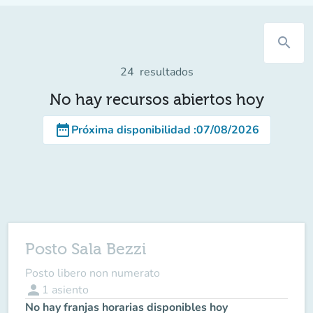
search
24
resultados
No hay recursos abiertos hoy
date_range
Próxima disponibilidad
:
07/08/2026
Posto Sala Bezzi
Posto libero non numerato
person
1
asiento
No hay franjas horarias disponibles hoy