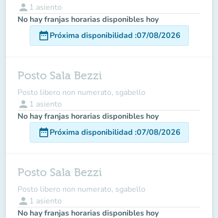
person
1
asiento
No hay franjas horarias disponibles hoy
date_range
Próxima disponibilidad
:
07/08/2026
Posto Sala Bezzi
Posto libero non numerato, sgabello
person
1
asiento
No hay franjas horarias disponibles hoy
date_range
Próxima disponibilidad
:
07/08/2026
Posto Sala Bezzi
Posto libero non numerato, sgabello
person
1
asiento
No hay franjas horarias disponibles hoy