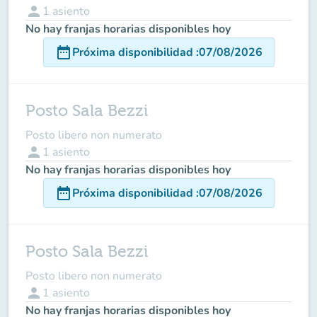
person
1
asiento
No hay franjas horarias disponibles hoy
date_range
Próxima disponibilidad
:
07/08/2026
Posto Sala Bezzi
Posto libero non numerato
person
1
asiento
No hay franjas horarias disponibles hoy
date_range
Próxima disponibilidad
:
07/08/2026
Posto Sala Bezzi
Posto libero non numerato
person
1
asiento
No hay franjas horarias disponibles hoy