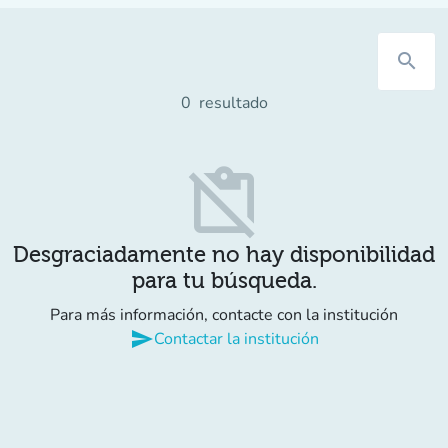
search
0
resultado
content_paste_off
Desgraciadamente no hay disponibilidad
para tu búsqueda.
Para más información, contacte con la institución
send
Contactar la institución