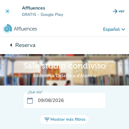
Ir al contenido principal
Affluences
arrow_forward
ver
clear
(nuev
GRATIS
– Google Play
keyboard_arrow_down
Español
arrow_left
Reserva
Vuelta:
Sale studio condiviso
Biblioteca Didattica d'Ateneo
¿Qué día?
calendar_today
filter_list
Mostrar más filtros