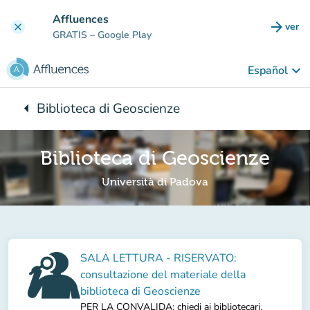
Ir al contenido principal
Affluences
arrow_forward
ver
clear
(nuev
GRATIS
– Google Play
keyboard_arrow_down
Español
arrow_left
Biblioteca di Geoscienze
Vuelta:
Biblioteca di Geoscienze
Università di Padova
SALA LETTURA - RISERVATO:
consultazione del materiale della
biblioteca di Geoscienze
PER LA CONVALIDA: chiedi ai bibliotecari.