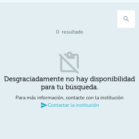
search
0
resultado
content_paste_off
Desgraciadamente no hay disponibilidad
para tu búsqueda.
Para más información, contacte con la institución
send
Contactar la institución