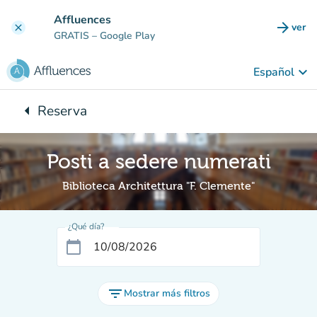
Ir al contenido principal
Affluences
arrow_forward
ver
clear
(nuev
GRATIS
– Google Play
keyboard_arrow_down
Español
arrow_left
Reserva
Vuelta:
Posti a sedere numerati
Biblioteca Architettura "F. Clemente"
¿Qué día?
calendar_today
filter_list
Mostrar más filtros