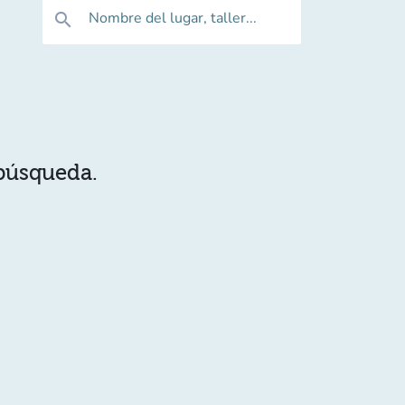
Nombre del lugar, taller...
search
 búsqueda.