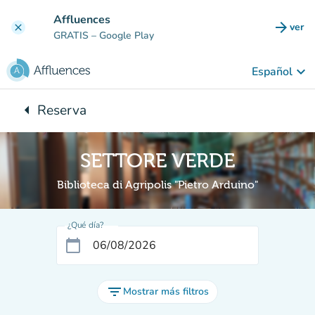
Ir al contenido principal
Affluences
arrow_forward
ver
clear
(nuev
GRATIS
– Google Play
keyboard_arrow_down
Español
arrow_left
Reserva
Vuelta:
SETTORE VERDE
Biblioteca di Agripolis "Pietro Arduino"
¿Qué día?
calendar_today
filter_list
Mostrar más filtros