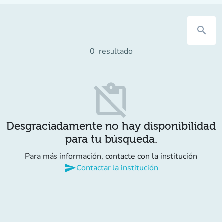
search
0
resultado
content_paste_off
Desgraciadamente no hay disponibilidad
para tu búsqueda.
Para más información, contacte con la institución
send
Contactar la institución