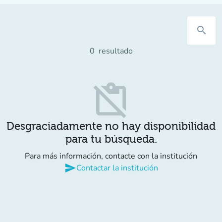
search
0
resultado
content_paste_off
Desgraciadamente no hay disponibilidad
para tu búsqueda.
Para más información, contacte con la institución
send
Contactar la institución