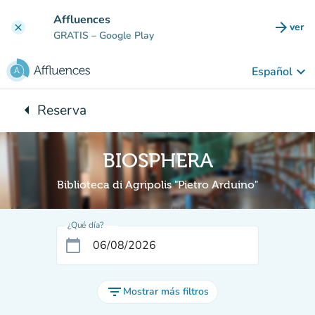
Ir al contenido principal
Affluences
arrow_forward
ver
clear
(nuev
GRATIS
– Google Play
keyboard_arrow_down
Español
arrow_left
Reserva
Vuelta:
BIOSPHERA
Biblioteca di Agripolis "Pietro Arduino"
¿Qué día?
calendar_today
filter_list
Mostrar más filtros