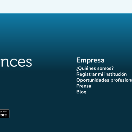
Empresa
¿Quiénes somos?
(nueva pestaña)
Registrar mi institución
(nueva pestañ
Oportunidades profesion
(nueva pes
Prensa
)
aña)
pestaña)
va pestaña)
nueva pestaña)
(nueva pestaña)
Blog
ffluences
 Affluences
agram Affluences
de TikTok de Affluences
na LinkedIn Affluences
(nueva pestaña)
staña)
(nueva pestaña)