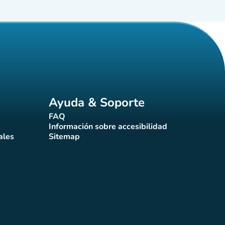
Ayuda & Soporte
FAQ
(nueva pestaña)
Información sobre accesibilidad
a)
(nueva pestaña)
ales
Sitemap
taña)
(nueva pestaña)