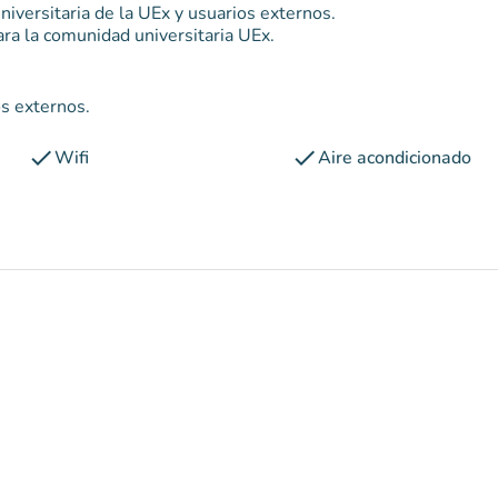
niversitaria de la UEx y usuarios externos.
ra la comunidad universitaria UEx.
os externos.
check
check
Wifi
Aire acondicionado