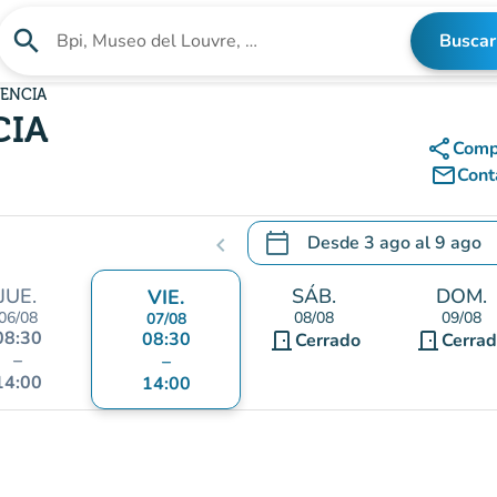
search
Buscar
Buscar un establecimiento
SENCIA
CIA
share
Comp
mail_outline
Cont
calendar_today
Desde
3 ago
al
9 ago
chevron_left
.
Abra el calendario para camb
JUE.
SÁB.
DOM.
VIE.
06/08
08/08
09/08
07/08
08:30
08:30
door_front
door_front
Cerrado
Cerra
–
–
14:00
14:00