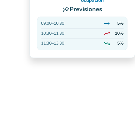
ocupación
Previsiones
insights
trending_flat
09:00
–
10:30
5%
Estable
trending_up
10:30
–
11:30
10%
En aumento
trending_down
11:30
–
13:30
5%
En descenso