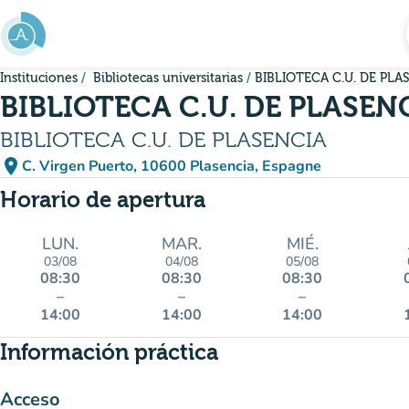
Ir al contenido principal
Instituciones
Bibliotecas universitarias
BIBLIOTECA C.U. DE PLA
BIBLIOTECA C.U. DE PLASEN
BIBLIOTECA C.U. DE PLASENCIA
place
C. Virgen Puerto, 10600 Plasencia, Espagne
(abrir en Google Maps)
(nueva pestaña)
Horario de apertura
LUN.
MAR.
MIÉ.
03/08
04/08
05/08
08:30
08:30
08:30
–
–
–
14:00
14:00
14:00
Información práctica
Acceso