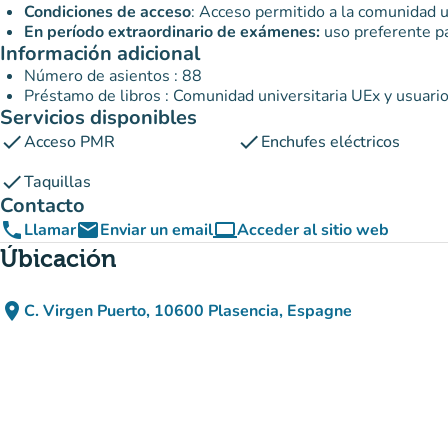
Condiciones de acceso
: Acceso permitido a la comunidad u
En período extraordinario de exámenes:
uso preferente pa
Información adicional
Número de asientos : 88
Préstamo de libros : Comunidad universitaria UEx y usuari
Servicios disponibles
check
check
Acceso PMR
Enchufes eléctricos
check
Taquillas
Contacto
phone
email
computer
Llamar
Enviar un email
Acceder al sitio web
(nueva pestaña)
Úbicación
place
C. Virgen Puerto, 10600 Plasencia, Espagne
(abrir en Google Maps)
(nueva pestaña)