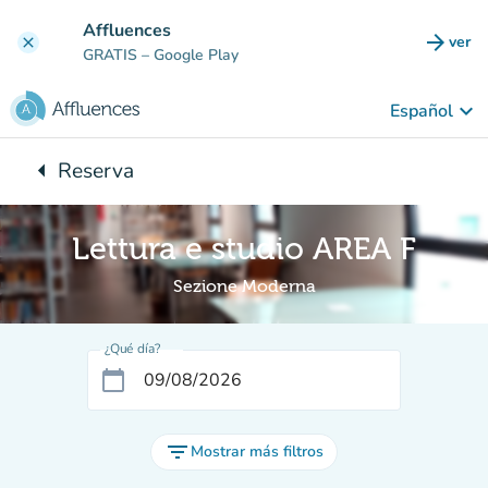
Ir al contenido principal
Affluences
arrow_forward
ver
clear
(nuev
GRATIS
– Google Play
keyboard_arrow_down
Español
arrow_left
Reserva
Vuelta:
Lettura e studio AREA F
Sezione Moderna
¿Qué día?
calendar_today
filter_list
Mostrar más filtros