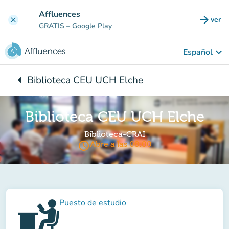
Ir al contenido principal
Affluences
arrow_forward
ver
clear
(nuev
GRATIS
– Google Play
keyboard_arrow_down
Español
arrow_left
Biblioteca CEU UCH Elche
Vuelta:
Biblioteca CEU UCH Elche
Biblioteca-CRAI
access_time
Abre a las 08:00
Puesto de estudio