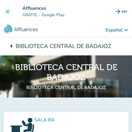
Ir al contenido principal
Affluences
arrow_forward
ver
clear
(nuev
GRATIS
– Google Play
keyboard_arrow_down
Español
arrow_left
BIBLIOTECA CENTRAL DE BADAJOZ
Vuelta:
BIBLIOTECA CENTRAL DE
BADAJOZ
BIBLIOTECA CENTRAL DE BADAJOZ
SALA BA