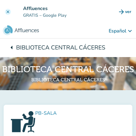
Ir al contenido principal
Affluences
arrow_forward
ver
clear
(nuev
GRATIS
– Google Play
keyboard_arrow_down
Español
arrow_left
BIBLIOTECA CENTRAL CÁCERES
Vuelta:
BIBLIOTECA CENTRAL CÁCERES
BIBLIOTECA CENTRAL CÁCERES
PB-SALA