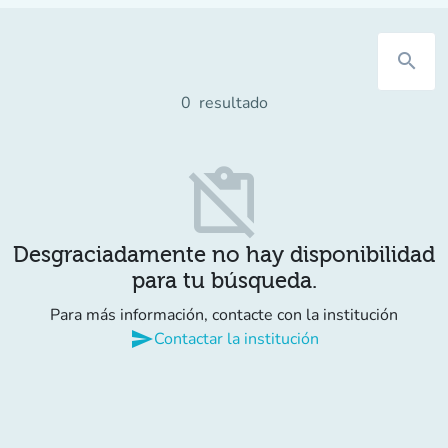
search
0
resultado
content_paste_off
Desgraciadamente no hay disponibilidad
para tu búsqueda.
Para más información, contacte con la institución
send
Contactar la institución