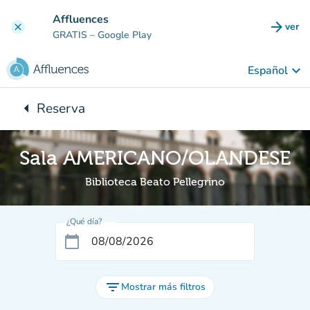
Ir al contenido principal
Affluences
arrow_forward
ver
clear
(nuev
GRATIS
– Google Play
keyboard_arrow_down
Español
arrow_left
Reserva
Vuelta:
Sala AMERICANO/OLANDESE
Biblioteca Beato Pellegrino
¿Qué día?
calendar_today
filter_list
Mostrar más filtros