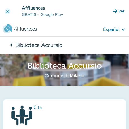
Ir al contenido principal
Affluences
arrow_forward
ver
clear
(nuev
GRATIS
– Google Play
keyboard_arrow_down
Español
arrow_left
Biblioteca Accursio
Vuelta:
Biblioteca Accursio
Comune di Milano
Cita