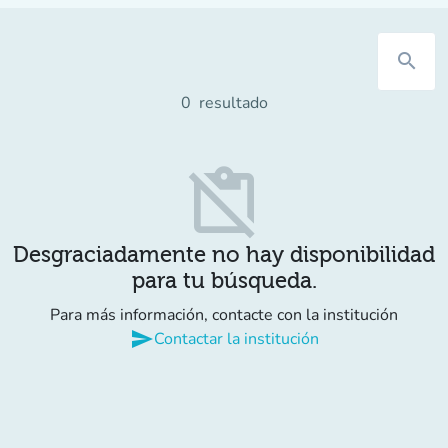
search
0
resultado
content_paste_off
Desgraciadamente no hay disponibilidad
para tu búsqueda.
Para más información, contacte con la institución
send
Contactar la institución