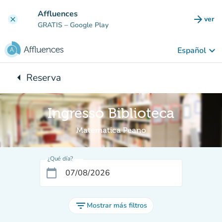
Ir al contenido principal
Affluences
arrow_forward
ver
clear
(nuev
GRATIS
– Google Play
keyboard_arrow_down
Español
arrow_left
Reserva
Vuelta:
Ingresso Biblioteca
Matematica Peano
¿Qué día?
calendar_today
filter_list
Mostrar más filtros