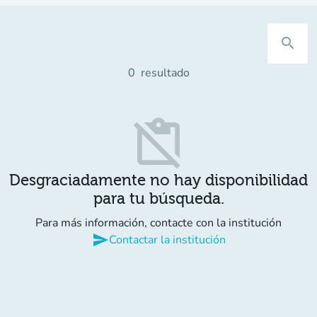
search
0
resultado
content_paste_off
Desgraciadamente no hay disponibilidad
para tu búsqueda.
Para más información, contacte con la institución
send
Contactar la institución