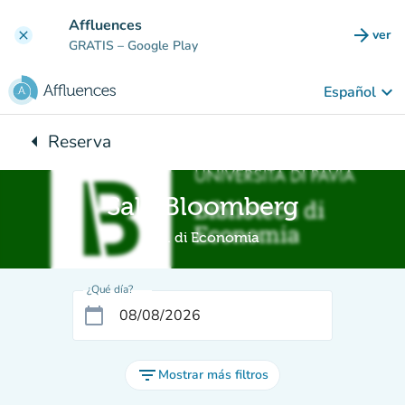
Ir al contenido principal
Affluences
arrow_forward
ver
clear
(nuev
GRATIS
– Google Play
keyboard_arrow_down
Español
arrow_left
Reserva
Vuelta:
Sala Bloomberg
Bib. di Economia
¿Qué día?
calendar_today
filter_list
Mostrar más filtros