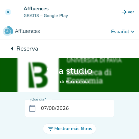
Ir al contenido principal
Affluences
arrow_forward
ver
clear
(nuev
GRATIS
– Google Play
keyboard_arrow_down
Español
arrow_left
Reserva
Vuelta:
Sala studio
Bib. di Economia
¿Qué día?
calendar_today
filter_list
Mostrar más filtros