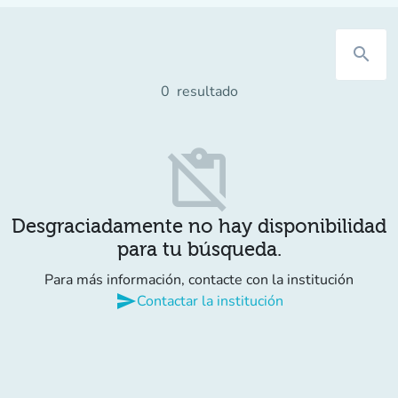
search
0
resultado
content_paste_off
Desgraciadamente no hay disponibilidad
para tu búsqueda.
Para más información, contacte con la institución
send
Contactar la institución