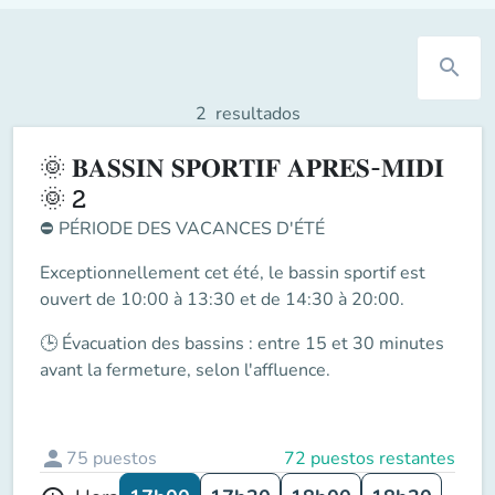
search
2
resultados
🌞 𝐁𝐀𝐒𝐒𝐈𝐍 𝐒𝐏𝐎𝐑𝐓𝐈𝐅 𝐀𝐏𝐑𝐄𝐒-𝐌𝐈𝐃𝐈
🌞 2
⛔
PÉRIODE DES VACANCES D'ÉTÉ
Exceptionnellement cet été, le
bassin sportif
est
ouvert de
10:00 à 13:30 et de 14:30 à 20:00
.
🕒
Évacuation des bassins
: entre
15 et 30 minutes
avant la fermeture
, selon l'affluence.
person
75
puestos
72 puestos restantes