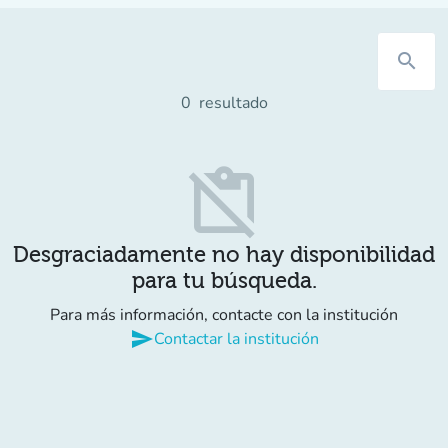
search
0
resultado
content_paste_off
Desgraciadamente no hay disponibilidad
para tu búsqueda.
Para más información, contacte con la institución
send
Contactar la institución