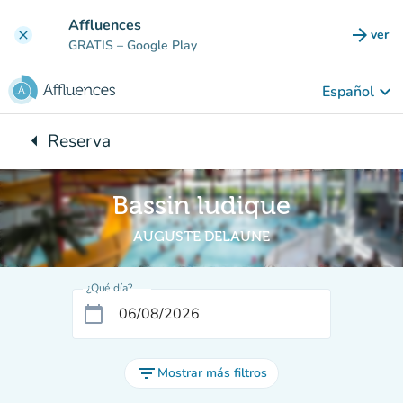
Ir al contenido principal
Affluences
arrow_forward
ver
clear
(nuev
GRATIS
– Google Play
keyboard_arrow_down
Español
arrow_left
Reserva
Vuelta:
Bassin ludique
AUGUSTE DELAUNE
¿Qué día?
calendar_today
filter_list
Mostrar más filtros