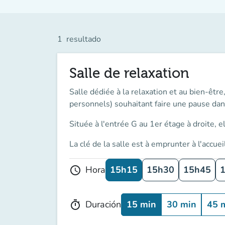
1
resultado
Salle de relaxation
Salle dédiée à la relaxation et au bien-êtr
personnels) souhaitant faire une pause dan
Située à l'
entrée G au 1er étage à droite
, 
La clé de la salle est à
emprunter à l'accuei
15h15
15h30
15h45
Hora
schedule
15 min
30 min
45 
Duración
timer