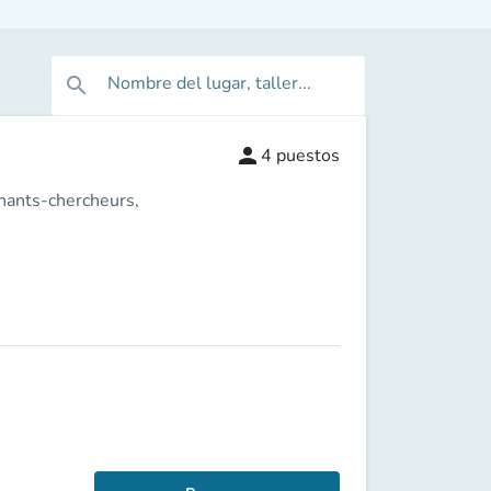
Nombre del lugar, taller...
search
person
4
puestos
gnants-chercheurs,