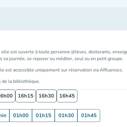
e, elle est ouverte à toute personne (élèves, doctorants, ensei
s sa journée, se reposer ou méditer, seul ou en petit groupe.
elle est accessible uniquement
sur réservation
via Affluences.
l de la bibliothèque
.
16h00
16h15
16h30
16h45
min
01h00
01h15
01h30
01h45