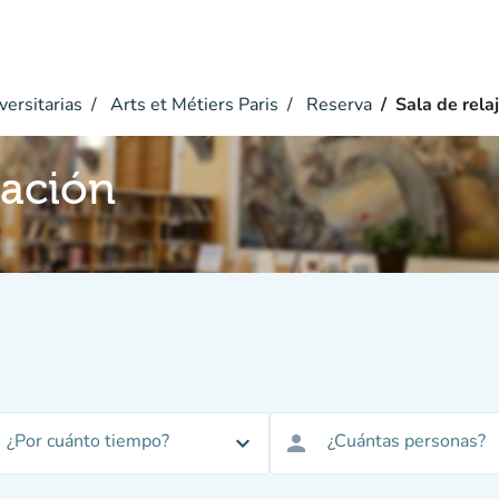
versitarias
Arts et Métiers Paris
Reserva
Sala de rela
jación
¿Por cuánto tiempo?
¿Cuántas personas?
expand_more
person