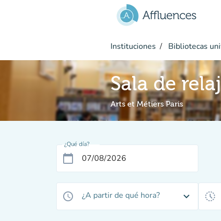
Ir al contenido principal
Instituciones
Bibliotecas uni
Sala de rela
Arts et Métiers Paris
¿Qué día?
calendar_today
¿A partir de qué hora?
access_time
expand_more
history_toggle_off