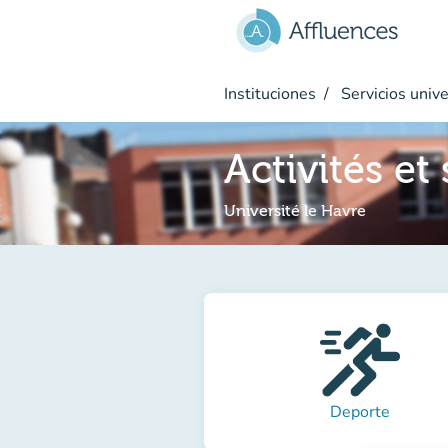
Ir al contenido principal
Instituciones
Servicios unive
Activités et
Université le Havre
Deporte