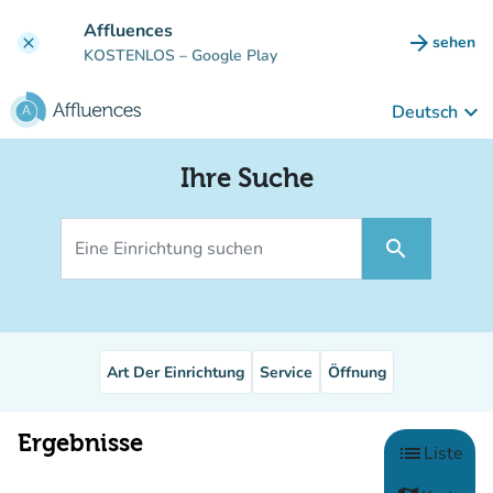
Gehe zum Hauptinhalt
Affluences
arrow_forward
sehen
clear
(new ta
KOSTENLOS
– Google Play
keyboard_arrow_down
Deutsch
Ihre Suche
Eine Einrichtung suchen
search
Art Der Einrichtung
Service
Öffnung
Ergebnisse
Wählen S
list
Liste