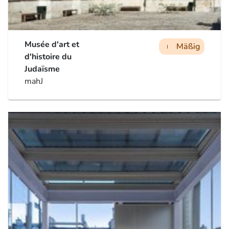
Musée d'art et
Mäßig
man
man
man
d'histoire du
Judaïsme
mahJ