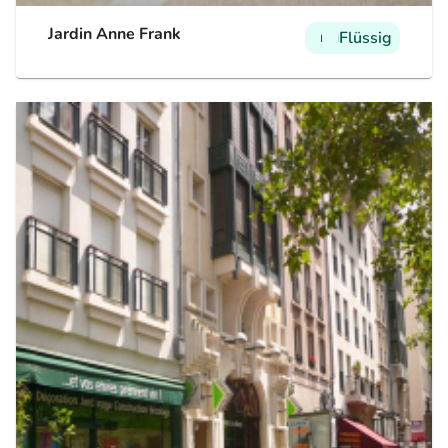
Jardin Anne Frank
Flüssig
man
man
man