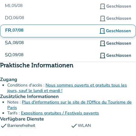
MI.
05/08
door_front
Geschlossen
DO.
06/08
door_front
Geschlossen
FR.
07/08
door_front
Geschlossen
SA.
08/08
door_front
Geschlossen
SO.
09/08
door_front
Geschlossen
Praktische Informationen
Zugang
Conditions d'accès :
Nous sommes ouverts et gratuits tous les
jours, sauf le lundi et mardi !
Zusätzliche Informationen
Notes :
Plus d'informations sur le site de l'Office du Tourisme de
Paris
Tarifs :
Expositions gratuites / Festivals payants
Verfügbare Dienste
check
check
Barrierefreiheit
WLAN