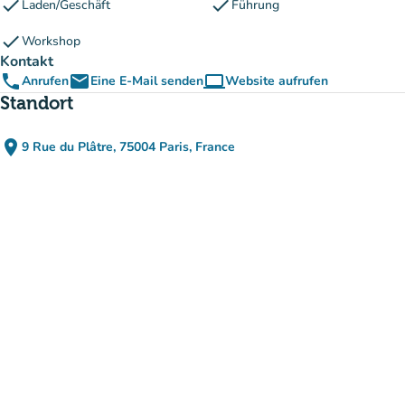
check
check
Laden/Geschäft
Führung
check
Workshop
Kontakt
phone
email
computer
Anrufen
Eine E-Mail senden
Website aufrufen
(new tab)
Standort
place
9 Rue du Plâtre, 75004 Paris, France
(in Google Maps öffnen)
(new tab)