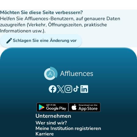
Möchten Sie diese Seite verbessern?
Helfen Sie Affluences-Benutzern, auf genauere Daten
zuzugreifen (Verkehr, Öffnungszeiten, praktische
Informationen usw.).
edit
Schlagen Sie eine Änderung vor
(new tab)
(new tab)
(new tab)
(new tab)
(new tab)
Affluences Facebook-Seite
Affluences Twitter-Seite
Affluences Instagram-Seite
Affluences Tiktok-Seite
Affluences LinkedIn-Seit
(new tab)
(new tab)
Unternehmen
Wer sind wir?
(new tab)
Meine Institution registrieren
(new tab)
Karriere
(new tab)