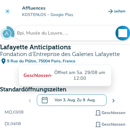
Gehe zum Hauptinhalt
Affluences
arrow_forward
sehen
clear
(new ta
KOSTENLOS
– Google Play
search
See
Suche nach einer Einrichtung
Lafayette Anticipations
Fondation d'Entreprise des Galeries Lafayette
place
9 Rue du Plâtre, 75004 Paris, France
(in Google Maps öffnen)
(new tab)
Öffnet am Sa. 29/08 um
Geschlossen
-
12:00
Standardöffnungszeiten
calendar_today
chevron_left
Von
3. Aug.
Zu
9. Aug.
chevron_right
.
Öffnen Sie den Kalender, um Daten zu än
MO.
03/08
door_front
Geschlossen
DI.
04/08
door_front
Geschlossen